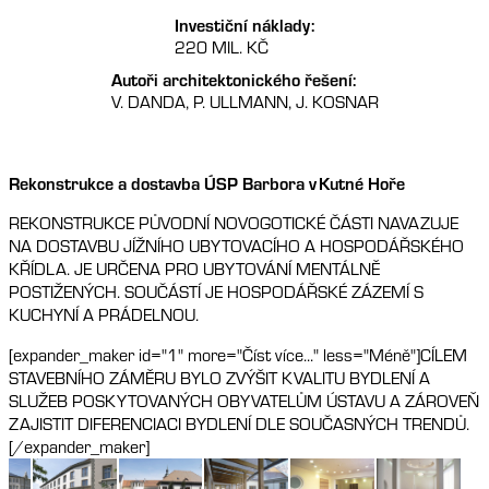
Investiční náklady:
220 MIL. KČ
Autoři architektonického řešení:
V. DANDA, P. ULLMANN, J. KOSNAR
Rekonstrukce a dostavba ÚSP Barbora v Kutné Hoře
REKONSTRUKCE PŮVODNÍ NOVOGOTICKÉ ČÁSTI NAVAZUJE
NA DOSTAVBU JÍŽNÍHO UBYTOVACÍHO A HOSPODÁŘSKÉHO
KŘÍDLA. JE URČENA PRO UBYTOVÁNÍ MENTÁLNĚ
POSTIŽENÝCH. SOUČÁSTÍ JE HOSPODÁŘSKÉ ZÁZEMÍ S
KUCHYNÍ A PRÁDELNOU.
[expander_maker id="1" more="Číst více..." less="Méně"]CÍLEM
STAVEBNÍHO ZÁMĚRU BYLO ZVÝŠIT KVALITU BYDLENÍ A
SLUŽEB POSKYTOVANÝCH OBYVATELŮM ÚSTAVU A ZÁROVEŇ
ZAJISTIT DIFERENCIACI BYDLENÍ DLE SOUČASNÝCH TRENDŮ.
[/expander_maker]