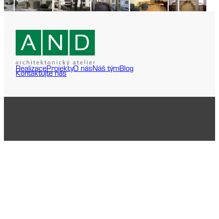
Realizace
Projekty
O nás
Náš tým
Blog
Kontaktujte nás